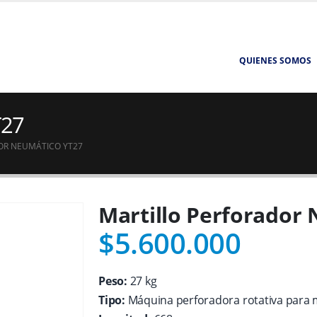
QUIENES SOMOS
T27
OR NEUMÁTICO YT27
Martillo Perforador
$
5.600.000
Peso:
27 kg
Tipo:
Máquina perforadora rotativa para 