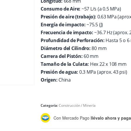
Longitud:
668 mm
Consumo de Aire:
~57 L/s (a 0.5 MPa)
Presión de aire (trabajo):
0.63 MPa (aprox.
Energía de impacto:
~75.5 (J)
Frecuencia de impacto:
~36.7 Hz (aprox. 
Profundidad de Perforación:
Hasta 5 o 6
Diámetro del Cilindro:
80 mm
Carrera del Pistón:
60 mm
Tamaño de la Culata:
Hex 22 x 108 mm
Presión de agua:
0.3 MPa (aprox. 43 psi)
Origen:
China
Categoría:
Construcción / Minería
Con Mercado Pago
llévalo ahora y pag